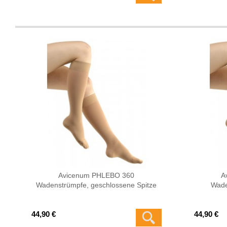
Avicenum PHLEBO 360
A
Wadenstrümpfe, geschlossene Spitze
Wade
44,90 €
44,90 €