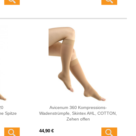
20
Avicenum 360 Kompressions-
e Spitze
Wadenstrümpfe, Skintex AHL, COTTON,
Zehen offen
44,90 €