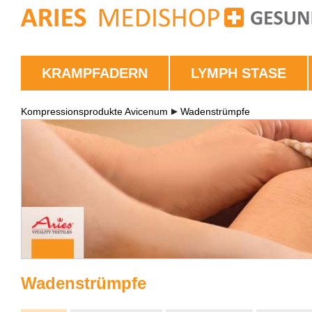
KRAMPFADERN
LYMPH STASE
Kompressionsprodukte Avicenum
Wadenstrümpfe
Wadenstrümpfe