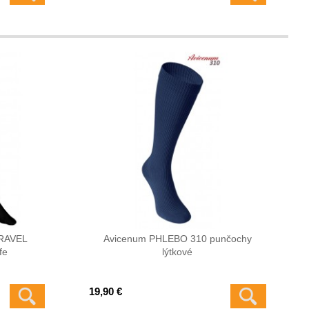
TRAVEL
Avicenum PHLEBO 310 punčochy
fe
lýtkové
19,90 €