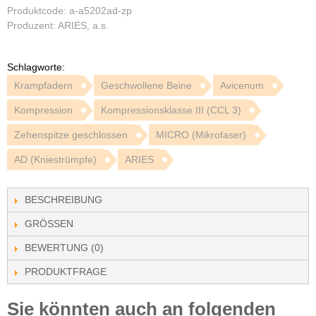
Produktcode: a-a5202ad-zp
Produzent: ARIES, a.s.
Schlagworte:
Krampfadern
Geschwollene Beine
Avicenum
Kompression
Kompressionsklasse III (CCL 3)
Zehenspitze geschlossen
MICRO (Mikrofaser)
AD (Kniestrümpfe)
ARIES
BESCHREIBUNG
GRÖSSEN
BEWERTUNG (0)
PRODUKTFRAGE
Sie könnten auch an folgenden