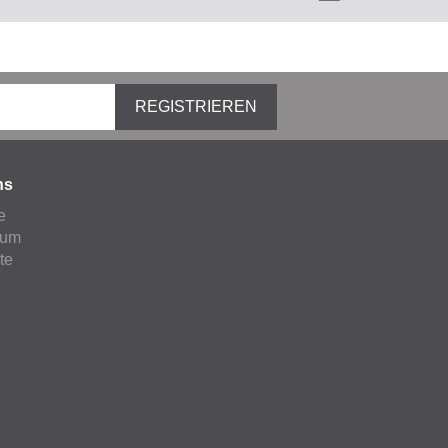
REGISTRIEREN
ns
e
sum
ate