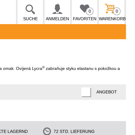
0
0
SUCHE
ANMELDEN
FAVORITEN
WARENKORB
®
a omak. Ovíjená Lycra
zabraňuje styku elastanu s pokožkou a
ANGEBOT
KTE LAGERND
72 STD. LIEFERUNG