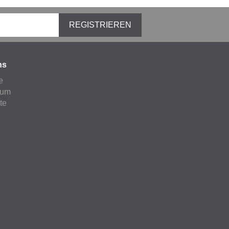
REGISTRIEREN
ns
e
sum
ate