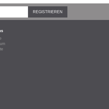
REGISTRIEREN
ns
e
sum
ate