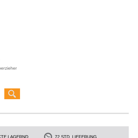
erzieher
KTE LAGERND
72 STD. LIEFERUNG