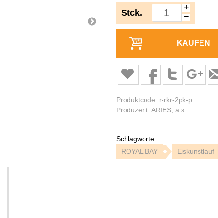
+
Stck.
−
KAUFEN
Produktcode: r-rkr-2pk-p
Produzent: ARIES, a.s.
Schlagworte:
ROYAL BAY
Eiskunstlauf