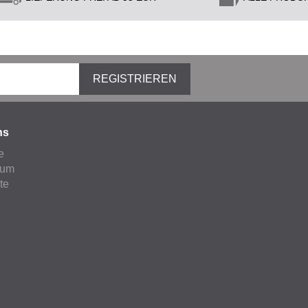
REGISTRIEREN
ns
e
sum
ate