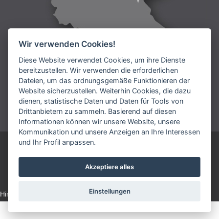
Wir verwenden Cookies!
Diese Website verwendet Cookies, um ihre Dienste
bereitzustellen. Wir verwenden die erforderlichen
Dateien, um das ordnungsgemäße Funktionieren der
Lieferung:
Website sicherzustellen. Weiterhin Cookies, die dazu
dienen, statistische Daten und Daten für Tools von
Bezahlung:
Drittanbietern zu sammeln. Basierend auf diesen
Informationen können wir unsere Website, unsere
Kommunikation und unsere Anzeigen an Ihre Interessen
und Ihr Profil anpassen.
ARIES DEUTSCHLAND GmbH
Telefonnummmer: +49 9231 7909 192
Akzeptiere alles
vertrieb@aries.eu
Einstellungen
Hinweise zur verarbeitung personenbezogener daten für
marketingzwecke
Nastavení cookies