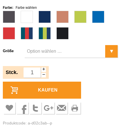
Farbe:
Farbe wählen
Größe
+
Stck.
−
KAUFEN
Produktcode: a-d02c3ab--p